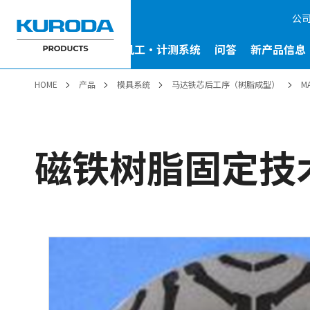
公
驱动系统
模具系统
机工・计测系统
问答
新产品信息
HOME
产品
模具系统
马达铁芯后工序（树脂成型）
M
磁铁树脂固定技术 