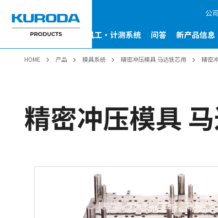
公
驱动系统
模具系统
机工・计测系统
问答
新产品信息
HOME
产品
模具系统
精密冲压模具 马达铁芯用
精密冲
精密冲压模具 