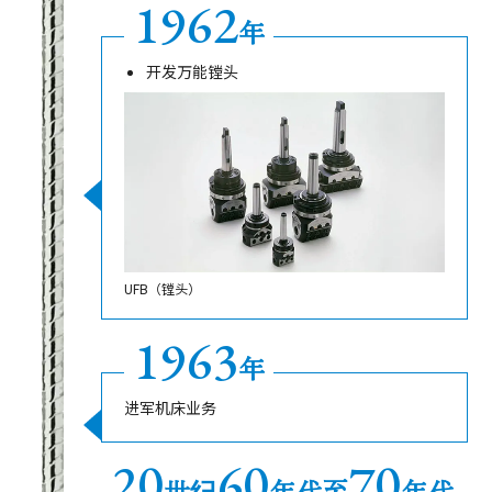
1962
年
开发万能镗头
UFB（镗头）
1963
年
进军机床业务
20
60
70
世纪
年代至
年代