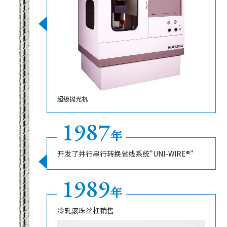
超级抛光机
1987
年
开发了并行串行转换省线系统"UNI-WIRE®"
1989
年
冷轧滚珠丝杠销售