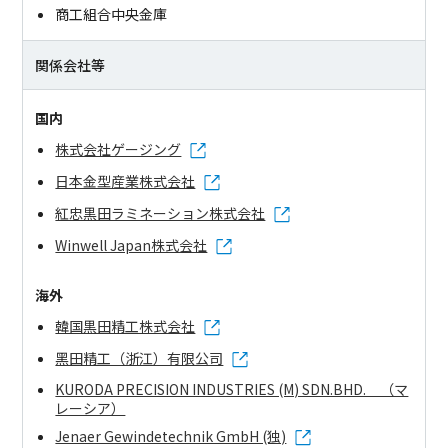
商工組合中央金庫
関係会社等
国内
株式会社ゲージング
日本金型産業株式会社
紅忠黒田ラミネーション株式会社
Winwell Japan株式会社
海外
韓国黒田精工株式会社
黑田精工（浙江）有限公司
KURODA PRECISION INDUSTRIES (M) SDN.BHD. （マ
レーシア）
Jenaer Gewindetechnik GmbH (独)