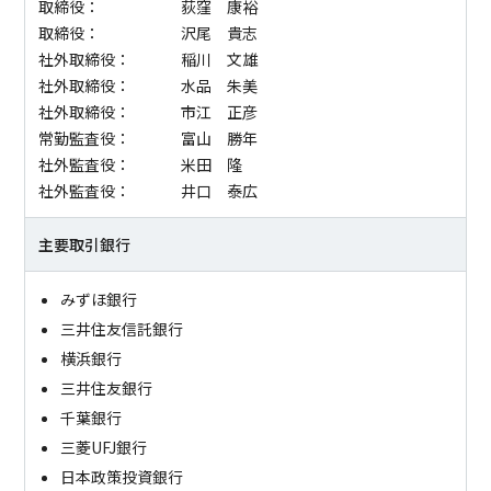
取締役：
荻窪 康裕
取締役：
沢尾 貴志
社外取締役：
稲川 文雄
社外取締役：
水品 朱美
社外取締役：
市江 正彦
常勤監査役：
富山 勝年
社外監査役：
米田 隆
社外監査役：
井口 泰広
主要取引銀行
みずほ銀行
三井住友信託銀行
横浜銀行
三井住友銀行
千葉銀行
三菱UFJ銀行
日本政策投資銀行